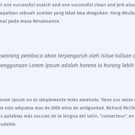
ast one successful snatch and one successful clean and jerk also 
ndapatkan sebuah sumber yang tidak bisa diragukan. Yang dituli
kenal pada masa Renaissance.
eorang pembaca akan terpengaruh oleh isitue tulisan d
penggunaan Lorem Ipsum adalah karena ia kurang lebih 
rem Ipsum no es simplemente texto aleatorio. Tiene sus raices en
ue este adquiera mas de 2000 años de antiguedad. Richard McClin
 palabras más oscuras de la lengua del latín, “consecteur”, en
dudable.