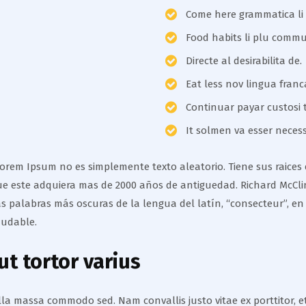
Come here grammatica li
Food habits li plu comm
Directe al desirabilita de.
Eat less nov lingua franc
Continuar payar custosi 
It solmen va esser necess
rem Ipsum no es simplemente texto aleatorio. Tiene sus raices en
ue este adquiera mas de 2000 años de antiguedad. Richard McClin
 palabras más oscuras de la lengua del latín, “consecteur”, en
dudable.
t tortor varius
gilla massa commodo sed. Nam convallis justo vitae ex porttitor,