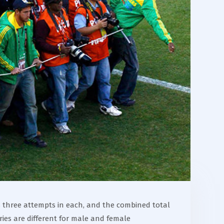
ves three attempts in each, and the combined total
ries are different for male and female